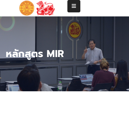
แนะนำ
คณะ
ปริญญา
หลักสูตร MIR
ตรี
ปริญญา
โท-
เอก
คณาจารย์
บริการ
วิชาการ
และ
ความ