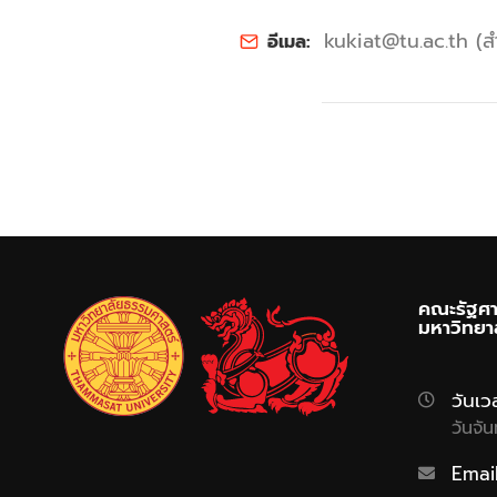
kukiat@tu.ac.th (ส
อีเมล:
คณะรัฐศา
มหาวิทยา
วันเว
วันจั
Emai