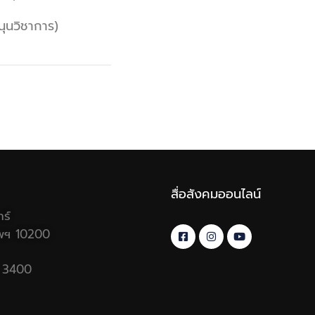
ุนวิชาการ)
สื่อสังคมออนไลน์
ร์
พฯ 10200
อ 3400