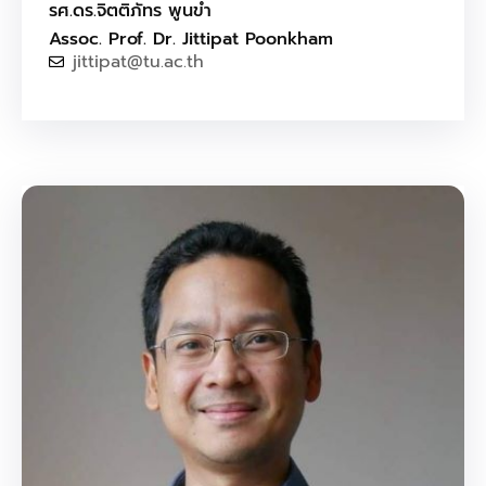
รศ.ดร.จิตติภัทร พูนขำ
Assoc. Prof. Dr. Jittipat Poonkham
jittipat@tu.ac.th