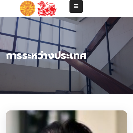
แนะนำ
คณะ
ปริญญา
การระหว่างประเทศ
ตรี
ปริญญา
โท-
เอก
คณาจารย์
บริการ
วิชาการ
และ
ความ