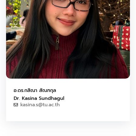
อ.ดร.กสิณา สัณฑกุล
Dr. Kasina Sundhagul
kasina.s@tu.ac.th