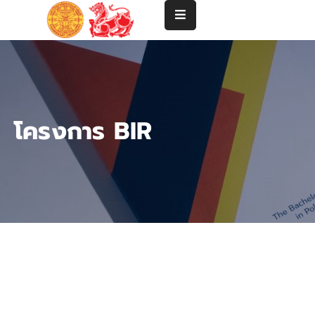
แนะนำ
คณะ
ปริญญา
โครงการ BIR
ตรี
ปริญญา
โท-
เอก
คณาจารย์
บริการ
วิชาการ
และ
ความ