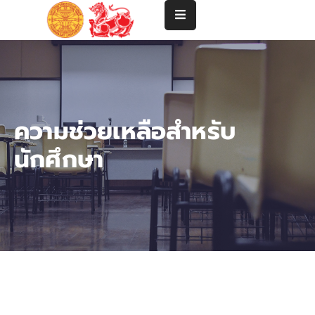
แนะนำ
คณะ
ปริญญา
ความช่วยเหลือสำหรับ
ตรี
นักศึกษา
ปริญญา
โท-
เอก
คณาจารย์
บริการ
วิชาการ
และ
ความ