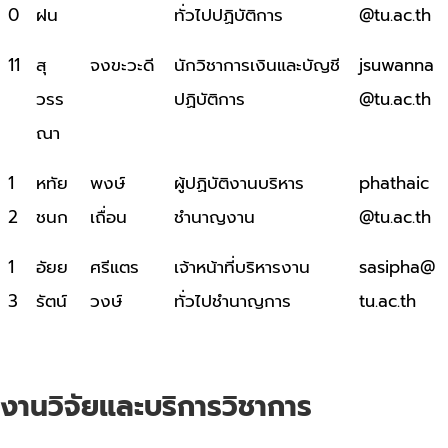
0
ฝน
ทั่วไปปฏิบัติการ
@tu.ac.th
11
สุ
จงขะวะดี
นักวิชาการเงินและบัญชี
jsuwanna
วรร
ปฏิบัติการ
@tu.ac.th
ณา
1
หทัย
พงษ์
ผู้ปฏิบัติงานบริหาร
phathaic
2
ชนก
เถื่อน
ชำนาญงาน
@tu.ac.th
1
อัยย
ศรีแตร
เจ้าหน้าที่บริหารงาน
sasipha@
3
รัตน์
วงษ์
ทั่วไปชำนาญการ
tu.ac.th
งานวิจัยและบริการวิชาการ