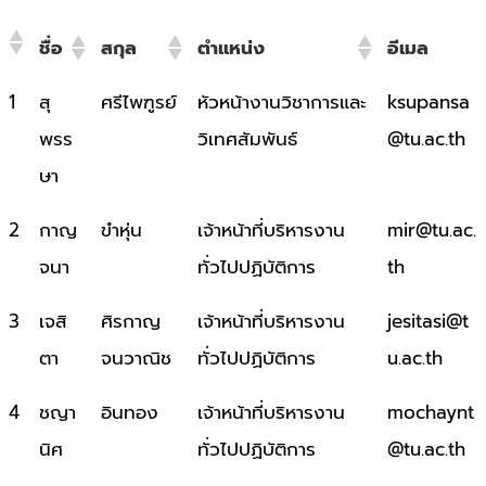
ชื่อ
สกุล
ตำแหน่ง
อีเมล
ชื่อ
สกุล
ตำแหน่ง
อีเมล
1
สุ
ศรีไพฑูรย์
หัวหน้างานวิชาการและ
ksupansa
พรร
วิเทศสัมพันธ์
@tu.ac.th
ษา
2
กาญ
ขำหุ่น
เจ้าหน้าที่บริหารงาน
mir@tu.ac.
จนา
ทั่วไปปฏิบัติการ
th
3
เจสิ
ศิรกาญ
เจ้าหน้าที่บริหารงาน
jesitasi@t
ตา
จนวาณิช
ทั่วไปปฏิบัติการ
u.ac.th
4
ชญา
อินทอง
เจ้าหน้าที่บริหารงาน
mochaynt
นิศ
ทั่วไปปฏิบัติการ
@tu.ac.th