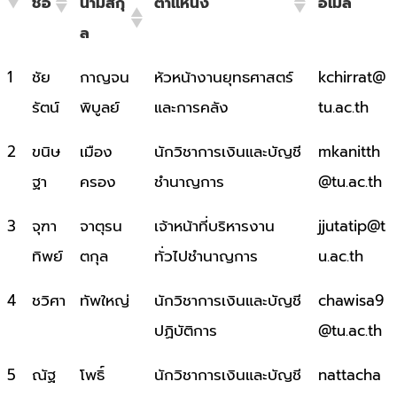
ชื่อ
นามสกุ
ตำแหน่ง
อีเมล
ล
ชื่อ
นามสกุ
ตำแหน่ง
อีเมล
1
ชัย
กาญจน
หัวหน้างานยุทธศาสตร์
kchirrat@
ล
รัตน์
พิบูลย์
และการคลัง
tu.ac.th
2
ขนิษ
เมือง
นักวิชาการเงินและบัญชี
mkanitth
ฐา
ครอง
ชำนาญการ
@tu.ac.th
3
จุฑา
จาตุรน
เจ้าหน้าที่บริหารงาน
jjutatip@t
ทิพย์
ตกุล
ทั่วไปชำนาญการ
u.ac.th
4
ชวิศา
ทัพใหญ่
นักวิชาการเงินและบัญชี
chawisa9
ปฏิบัติการ
@tu.ac.th
5
ณัฐ
โพธิ์
นักวิชาการเงินและบัญชี
nattacha