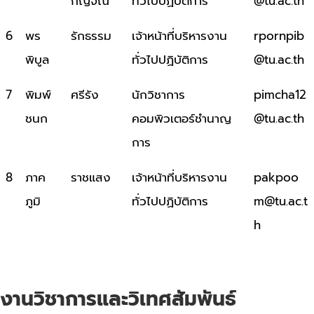
กัญจณ์
ทั่วไปปฏิบัติการ
@tu.ac.th
6
พร
รักธรรม
เจ้าหน้าที่บริหารงาน
rpornpib
พิบูล
ทั่วไปปฏิบัติการ
@tu.ac.th
7
พิมพ์
ศรีรัง
นักวิชาการ
pimcha12
ชนก
คอมพิวเตอร์ชำนาญ
@tu.ac.th
การ
8
ภาค
ราชแสง
เจ้าหน้าที่บริหารงาน
pakpoo
ภูมิ
ทั่วไปปฏิบัติการ
m@tu.ac.t
h
งานวิชาการและวิเทศสัมพันธ์