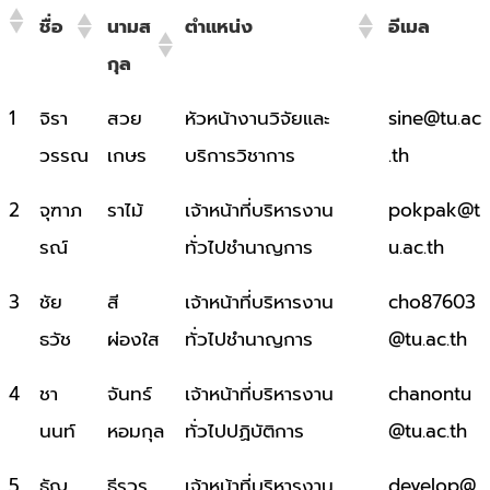
ชื่อ
นามส
ตำแหน่ง
อีเมล
กุล
ชื่อ
นามส
ตำแหน่ง
อีเมล
1
จิรา
สวย
หัวหน้างานวิจัยและ
sine@tu.ac
กุล
วรรณ
เกษร
บริการวิชาการ
.th
2
จุฑาภ
ราไม้
เจ้าหน้าที่บริหารงาน
pokpak@t
รณ์
ทั่วไปชำนาญการ
u.ac.th
3
ชัย
สี
เจ้าหน้าที่บริหารงาน
cho87603
ธวัช
ผ่องใส
ทั่วไปชำนาญการ
@tu.ac.th
4
ชา
จันทร์
เจ้าหน้าที่บริหารงาน
chanontu
นนท์
หอมกุล
ทั่วไปปฏิบัติการ
@tu.ac.th
5
ธัญ
ธีรวร
เจ้าหน้าที่บริหารงาน
develop@