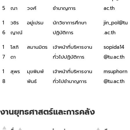
5
ณา
วงศ์
ชำนาญการ
ac.th
1
วชิร
อยู่เปรม
นักวิชาการศึกษา
jin_pol@tu
6
ญาณ์
ปฏิบัติการ
.ac.th
1
โสภิ
สมานมิตร
เจ้าหน้าที่บริหารงาน
sopida14
7
ดา
ทั่วไปปฏิบัติการ
@tu.ac.th
1
สุพร
มุขพิมพ์
เจ้าหน้าที่บริหารงาน
msuphorn
8
พันธ์
ทั่วไปชำนาญการ
@tu.ac.th
งานยุทธศาสตร์และการคลัง