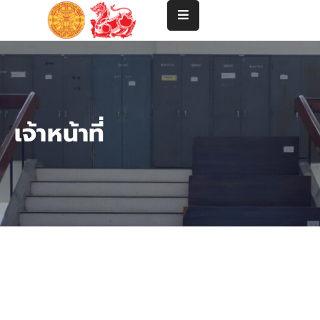
แนะนำ
คณะ
ปริญญา
เจ้าหน้าที่
ตรี
ปริญญา
โท-
เอก
คณาจารย์
บริการ
วิชาการ
และ
ความ