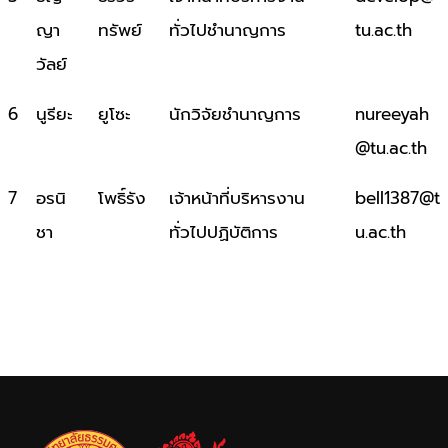
ญา
ทรัพย์
ทั่วไปชำนาญการ
tu.ac.th
วัลย์
6
นูรียะ
ยูโซะ
นักวิจัยชำนาญการ
nureeyah
@tu.ac.th
7
อรนิ
โพธิ์รัง
เจ้าหน้าที่บริหารงาน
bell1387@t
ชา
ทั่วไปปฏิบัติการ
u.ac.th