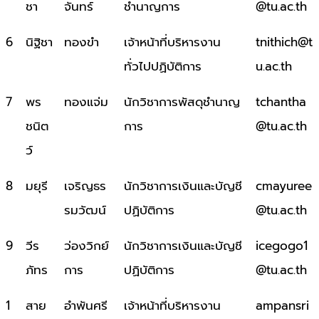
ชา
จันทร์
ชำนาญการ
@tu.ac.th
6
นิฐิชา
ทองขำ
เจ้าหน้าที่บริหารงาน
tnithich@t
ทั่วไปปฏิบัติการ
u.ac.th
7
พร
ทองแจ่ม
นักวิชาการพัสดุชำนาญ
tchantha
ชนิต
การ
@tu.ac.th
ว์
8
มยุรี
เจริญธร
นักวิชาการเงินและบัญชี
cmayuree
รมวัฒน์
ปฏิบัติการ
@tu.ac.th
9
วีร
ว่องวิกย์
นักวิชาการเงินและบัญชี
icegogo1
ภัทร
การ
ปฏิบัติการ
@tu.ac.th
1
สาย
อำพันศรี
เจ้าหน้าที่บริหารงาน
ampansri