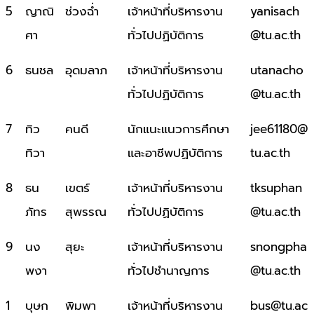
5
ญาณิ
ช่วงฉ่ำ
เจ้าหน้าที่บริหารงาน
yanisach
ศา
ทั่วไปปฏิบัติการ
@tu.ac.th
6
ธนชล
อุดมลาภ
เจ้าหน้าที่บริหารงาน
utanacho
ทั่วไปปฏิบัติการ
@tu.ac.th
7
ทิว
คนดี
นักแนะแนวการศึกษา
jee61180@
ทิวา
และอาชีพปฏิบัติการ
tu.ac.th
8
ธน
เขตร์
เจ้าหน้าที่บริหารงาน
tksuphan
ภัทร
สุพรรณ
ทั่วไปปฏิบัติการ
@tu.ac.th
9
นง
สุยะ
เจ้าหน้าที่บริหารงาน
snongpha
พงา
ทั่วไปชำนาญการ
@tu.ac.th
1
บุษก
พิมพา
เจ้าหน้าที่บริหารงาน
bus@tu.ac