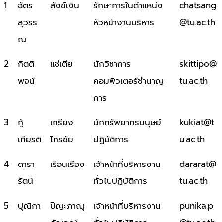
ชื่อ
สกุล
ตำแหน่ง
อีเมล
1
ฉัตร
สังข์เงิน
รักษาการในตำแหน่ง
chatsang
สุวรร
หัวหน้างานบริหาร
@tu.ac.th
ณ
2
กิตติ
แซ่เตีย
นักวิชาการ
skittipo@
พจน์
คอมพิวเตอร์ชำนาญ
tu.ac.th
การ
3
กู้
เกรียง
นักทรัพยากรมนุษย์
kukiat@t
เกียรติ
ไกรชัย
ปฏิบัติการ
u.ac.th
4
ดารา
เรือนเรือง
เจ้าหน้าที่บริหารงาน
dararat@
รัตน์
ทั่วไปปฏิบัติการ
tu.ac.th
5
ปุณิกา
ปิญะภาณุ
เจ้าหน้าที่บริหารงาน
punika.p