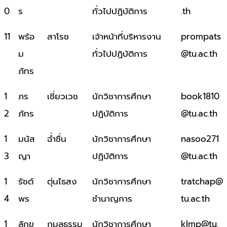
0
ร
ทั่วไปปฏิบัติการ
.th
11
พร้อ
สาโรช
เจ้าหน้าที่บริหารงาน
prompats
ม
ทั่วไปปฏิบัติการ
@tu.ac.th
ภัทร
1
ภร
เชี่ยวเวช
นักวิชาการศึกษา
book1810
2
ภัทร
ปฏิบัติการ
@tu.ac.th
1
มนัส
ฉ่ำชื่น
นักวิชาการศึกษา
nasoo271
3
ญา
ปฏิบัติการ
@tu.ac.th
1
รัชต์
ตุ่นไธสง
นักวิชาการศึกษา
tratchap@
4
พร
ชำนาญการ
tu.ac.th
1
ลักข
กมลธรรม
นักวิชาการศึกษา
klmp@tu.