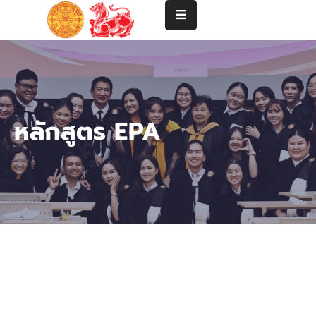
แนะนำ
คณะ
ปริญญา
หลักสูตร EPA
ตรี
ปริญญา
โท-
เอก
คณาจารย์
บริการ
วิชาการ
และ
ความ