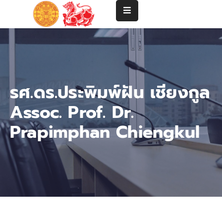
แนะนำ
คณะ
ปริญญา
รศ.ดร.ประพิมพ์ฝัน เชียงกูล
ตรี
Assoc. Prof. Dr.
ปริญญา
โท-
Prapimphan Chiengkul
เอก
คณาจารย์
บริการ
วิชาการ
และ
ความ