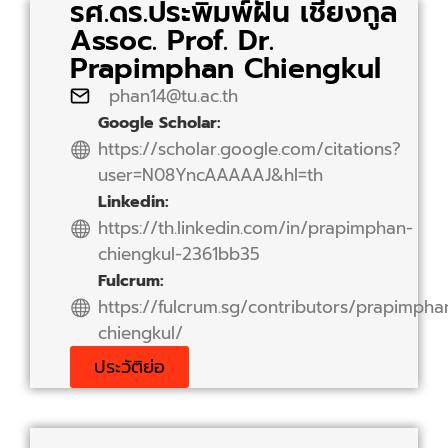
รศ.ดร.ประพิมพ์ฝัน เชียงกูล
Assoc. Prof. Dr.
Prapimphan Chiengkul
phan14@tu.ac.th
Google Scholar:
https://scholar.google.com/citations?
user=N08YncAAAAAJ&hl=th
Linkedin:
https://th.linkedin.com/in/prapimphan-
chiengkul-2361bb35
Fulcrum:
https://fulcrum.sg/contributors/prapimpha
chiengkul/
ประวัติย่อ