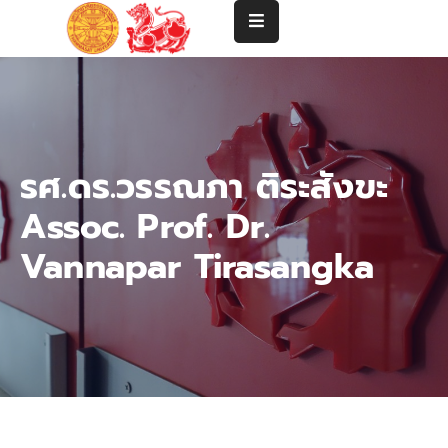
แนะนำ
คณะ
ปริญญา
รศ.ดร.วรรณภา ติระสังขะ
ตรี
Assoc. Prof. Dr.
ปริญญา
โท-
Vannapar Tirasangka
เอก
คณาจารย์
บริการ
วิชาการ
และ
ความ