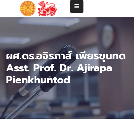
แนะนำ
คณะ
ปริญญา
ผศ.ดร.อจิรภาส์ เพียรขุนทด
ตรี
Asst. Prof. Dr. Ajirapa
ปริญญา
โท-
Pienkhuntod
เอก
คณาจารย์
บริการ
วิชาการ
และ
ความ