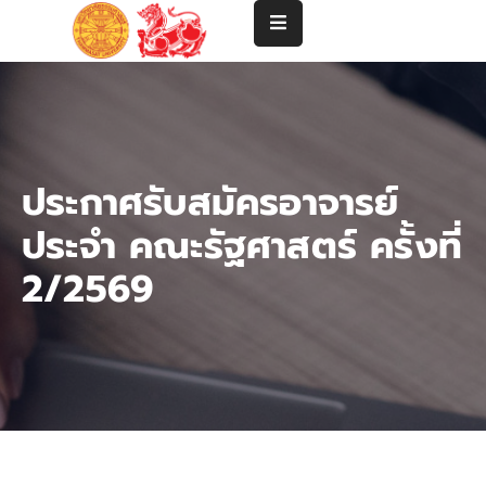
แนะนำ
คณะ
ปริญญา
ประกาศรับสมัครอาจารย์
ตรี
ประจำ คณะรัฐศาสตร์ ครั้งที่
ปริญญา
โท-
2/2569
เอก
คณาจารย์
บริการ
วิชาการ
และ
ความ